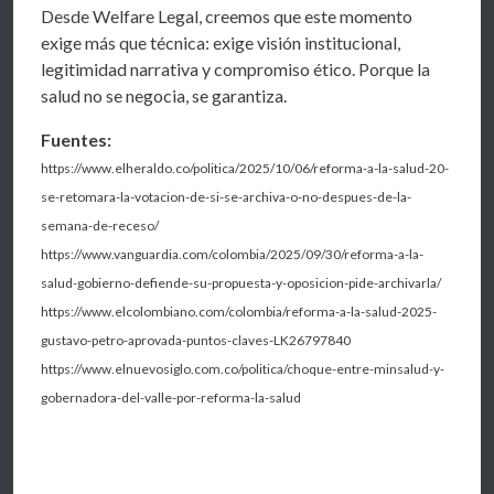
Desde Welfare Legal, creemos que este momento
exige más que técnica: exige visión institucional,
legitimidad narrativa y compromiso ético. Porque la
salud no se negocia, se garantiza.
Fuentes:
https://www.elheraldo.co/politica/2025/10/06/reforma-a-la-salud-20-
se-retomara-la-votacion-de-si-se-archiva-o-no-despues-de-la-
semana-de-receso/
https://www.vanguardia.com/colombia/2025/09/30/reforma-a-la-
salud-gobierno-defiende-su-propuesta-y-oposicion-pide-archivarla/
https://www.elcolombiano.com/colombia/reforma-a-la-salud-2025-
gustavo-petro-aprovada-puntos-claves-LK26797840
https://www.elnuevosiglo.com.co/politica/choque-entre-minsalud-y-
gobernadora-del-valle-por-reforma-la-salud