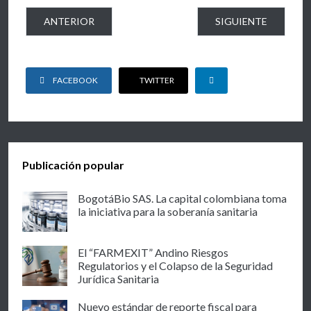
ARTÍCULO ANTERIOR: DERECHO DE LA COMPETENCIA EN
ARTÍCULO SIGUIEN
ANTERIOR
SIGUIENTE
FACEBOOK
TWITTER
Publicación popular
BogotáBio SAS. La capital colombiana toma
la iniciativa para la soberanía sanitaria
El “FARMEXIT” Andino Riesgos
Regulatorios y el Colapso de la Seguridad
Jurídica Sanitaria
Nuevo estándar de reporte fiscal para