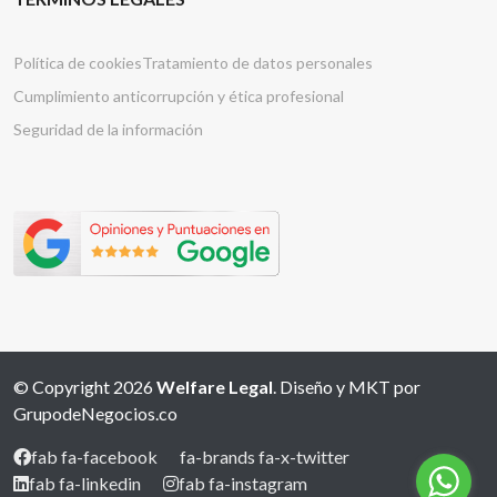
Política de cookies
Tratamiento de datos personales
Cumplimiento anticorrupción y ética profesional
Seguridad de la información
© Copyright 2026
Welfare Legal
. Diseño y MKT por
GrupodeNegocios.co
fab fa-facebook
fa-brands fa-x-twitter
fab fa-linkedin
fab fa-instagram