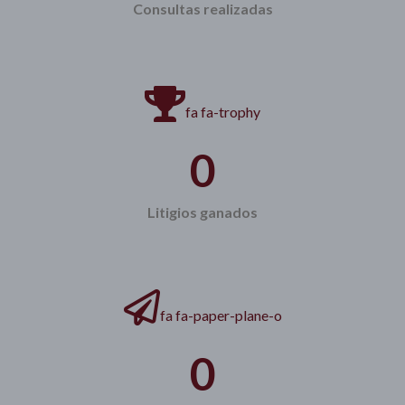
Consultas realizadas
fa fa-trophy
0
Litigios ganados
fa fa-paper-plane-o
0