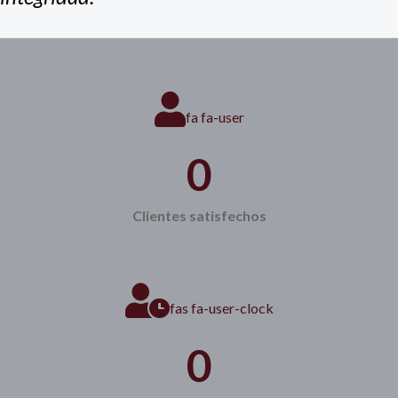
fa fa-user
0
Clientes satisfechos
fas fa-user-clock
0