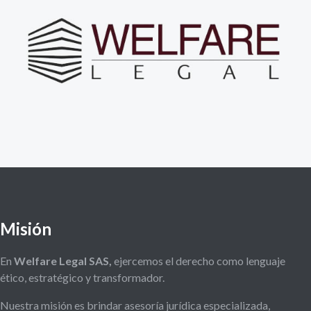
Misión
En
Welfare Legal SAS,
ejercemos el derecho como lenguaje
ético, estratégico y transformador.
Nuestra misión es brindar asesoría jurídica especializada,